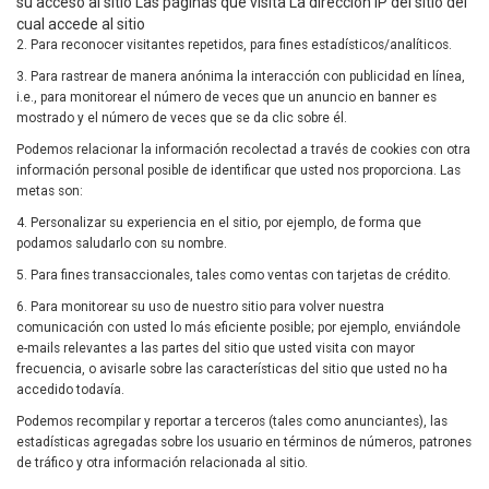
su acceso al sitio Las páginas que visita La dirección IP del sitio del
cual accede al sitio
2. Para reconocer visitantes repetidos, para fines estadísticos/analíticos.
3. Para rastrear de manera anónima la interacción con publicidad en línea,
i.e., para monitorear el número de veces que un anuncio en banner es
mostrado y el número de veces que se da clic sobre él.
Podemos relacionar la información recolectad a través de cookies con otra
información personal posible de identificar que usted nos proporciona. Las
metas son:
4. Personalizar su experiencia en el sitio, por ejemplo, de forma que
podamos saludarlo con su nombre.
5. Para fines transaccionales, tales como ventas con tarjetas de crédito.
6. Para monitorear su uso de nuestro sitio para volver nuestra
comunicación con usted lo más eficiente posible; por ejemplo, enviándole
e-mails relevantes a las partes del sitio que usted visita con mayor
frecuencia, o avisarle sobre las características del sitio que usted no ha
accedido todavía.
Podemos recompilar y reportar a terceros (tales como anunciantes), las
estadísticas agregadas sobre los usuario en términos de números, patrones
de tráfico y otra información relacionada al sitio.